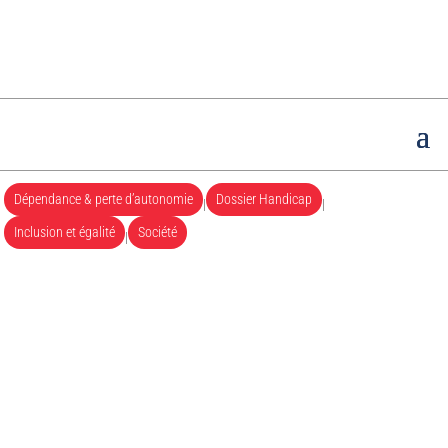
Dépendance & perte d’autonomie
Dossier Handicap
|
|
Inclusion et égalité
Société
|