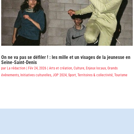
On ne va pas se défiler ! : les mille et un visages de la jeunesse en
Seine-Saint-Denis
par
La rédaction
|
Fév 24, 2026
|
Arts et création
,
Culture
,
Enjeux locaux
,
Grands
événements
,
Initiatives culturelles
,
JOP 2024
,
Sport
,
Territoires & collectivité
,
Tourisme