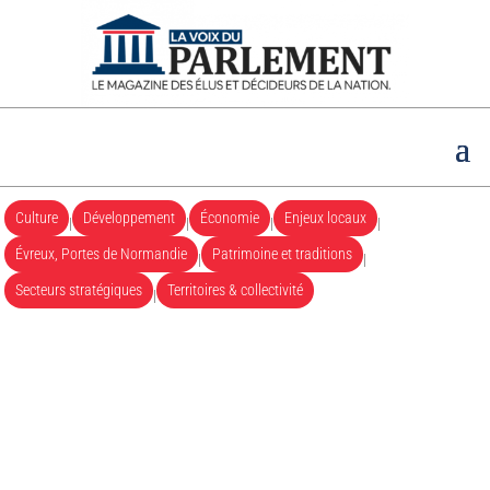
Culture
Développement
Économie
Enjeux locaux
|
|
|
|
Évreux, Portes de Normandie
Patrimoine et traditions
|
|
Secteurs stratégiques
Territoires & collectivité
|