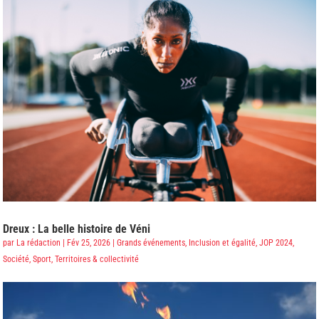
Dreux : La belle histoire de Véni
par
La rédaction
|
Fév 25, 2026
|
Grands événements
,
Inclusion et égalité
,
JOP 2024
,
Société
,
Sport
,
Territoires & collectivité