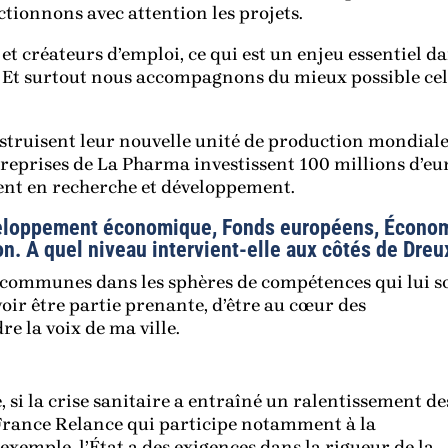
tionnons avec attention les projets.
 et créateurs d’emploi, ce qui est un enjeu essentiel d
d. Et surtout nous accompagnons du mieux possible cel
struisent leur nouvelle unité de production mondiale
treprises de La Pharma investissent 100 millions d’eu
ent en recherche et développement.
eloppement économique, Fonds européens, Écono
n. A quel niveau intervient-elle aux côtés de Dreu
communes dans les sphères de compétences qui lui s
oir être partie prenante, d’être au cœur des
re la voix de ma ville.
, si la crise sanitaire a entraîné un ralentissement de
n France Relance qui participe notamment à la
xemple, l’État a des exigences dans la rigueur de la