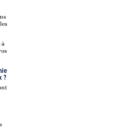
ans
les
 à
ros
mie
x ?
ont
s