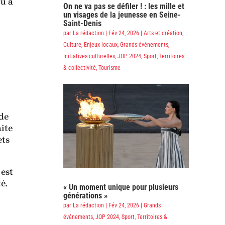
u à
On ne va pas se défiler ! : les mille et
un visages de la jeunesse en Seine-
Saint-Denis
par
La rédaction
|
Fév 24, 2026
|
Arts et création
,
Culture
,
Enjeux locaux
,
Grands événements
,
Initiatives culturelles
,
JOP 2024
,
Sport
,
Territoires
& collectivité
,
Tourisme
 de
aite
ets
 est
é.
« Un moment unique pour plusieurs
générations »
par
La rédaction
|
Fév 24, 2026
|
Grands
événements
,
JOP 2024
,
Sport
,
Territoires &