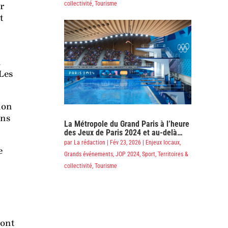
collectivité
,
Tourisme
ur
t
a
 Les
ion
ens
La Métropole du Grand Paris à l’heure
des Jeux de Paris 2024 et au-delà…
par
La rédaction
|
Fév 23, 2026
|
Enjeux locaux
,
e
Grands événements
,
JOP 2024
,
Sport
,
Territoires &
collectivité
,
Tourisme
sont