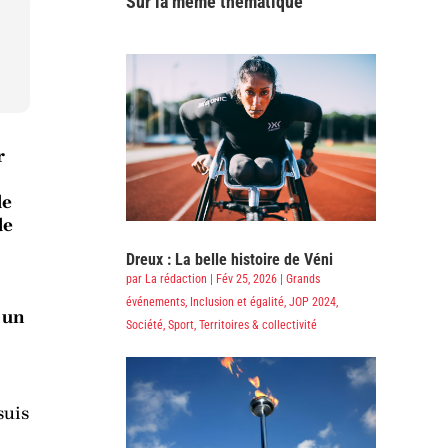
Sur la même thématique
r
de
de
Dreux : La belle histoire de Véni
par
La rédaction
|
Fév 25, 2026
|
Grands
événements
,
Inclusion et égalité
,
JOP 2024
,
 un
Société
,
Sport
,
Territoires & collectivité
suis