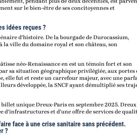
blement, pendant plus de deux décennies, est parven
nt sur le bien-être de ses concitoyennes et
es idées reçues ?
lénaire d’histoire. De la bourgade de Durocassium,
à la ville du domaine royal et son château, son
âtisse néo-Renaissance en est un témoin fort et son
par sa situation géographique privilégiée, aux portes
, elle fut et reste un carrefour majeur, avec une parf
illeurs développée, la SNCF ayant démultiplié ses traj
n billet unique Dreux-Paris en septembre 2025. Dreux
ée d’infrastructures et d’une offre de services de qualit
aire face à une crise sanitaire sans précédent.
r ?