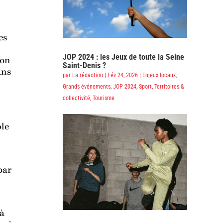
es
JOP 2024 : les Jeux de toute la Seine
’on
Saint-Denis ?
ans
par
La rédaction
|
Fév 24, 2026
|
Enjeux locaux
,
Grands événements
,
JOP 2024
,
Sport
,
Territoires &
collectivité
,
Tourisme
ble
par
 à