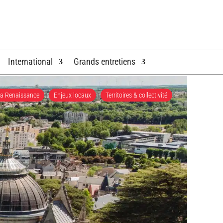
International
Grands entretiens
La Renaissance
|
Enjeux locaux
|
Territoires & collectivité