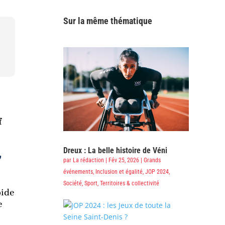
Sur la même thématique
f
Dreux : La belle histoire de Véni
,
par
La rédaction
|
Fév 25, 2026
|
Grands
événements
,
Inclusion et égalité
,
JOP 2024
,
Société
,
Sport
,
Territoires & collectivité
pide
e