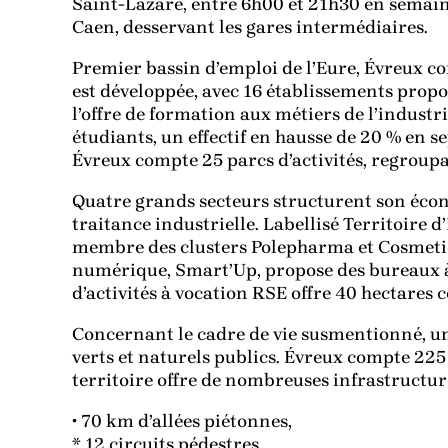
Saint-Lazare, entre 6h00 et 21h30 en semaine
Caen, desservant les gares intermédiaires.
Premier bassin d’emploi de l’Eure, Évreux co
est développée, avec 16 établissements propo
l’offre de formation aux métiers de l’industr
étudiants, un effectif en hausse de 20 % en s
Évreux compte 25 parcs d’activités, regroupa
Quatre grands secteurs structurent son écon
traitance industrielle. Labellisé Territoire 
membre des clusters Polepharma et Cosmetic 
numérique, Smart’Up, propose des bureaux à 
d’activités à vocation RSE offre 40 hectares
Concernant le cadre de vie susmentionné, un
verts et naturels publics. Évreux compte 225 
territoire offre de nombreuses infrastructure
• 70 km d’allées piétonnes,
* 12 circuits pédestres,