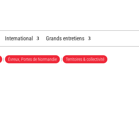
International
Grands entretiens
|
Évreux, Portes de Normandie
|
Territoires & collectivité