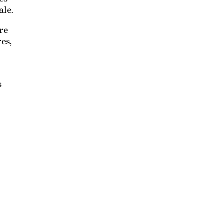
ale.
re
es,
s