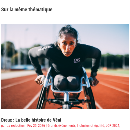
Sur la même thématique
Dreux : La belle histoire de Véni
par
La rédaction
|
Fév 25, 2026
|
Grands événements
,
Inclusion et égalité
,
JOP 2024
,