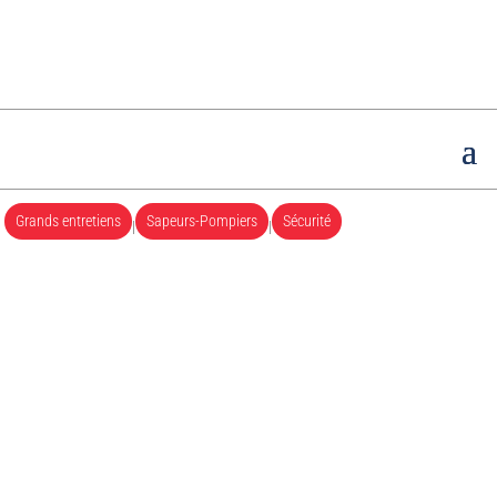
Grands entretiens
Sapeurs-Pompiers
Sécurité
|
|