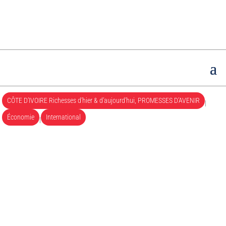
CÔTE D’IVOIRE Richesses d’hier & d’aujourd’hui, PROMESSES D’AVENIR
|
Économie
International
|