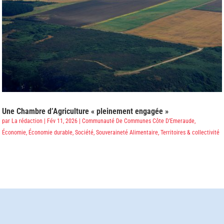
Une Chambre d’Agriculture « pleinement engagée »
par
La rédaction
|
Fév 11, 2026
|
Communauté De Communes Côte D’Emeraude
,
Économie
,
Économie durable
,
Société
,
Souveraineté Alimentaire
,
Territoires & collectivité