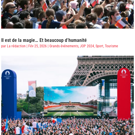
Il est de la magie… Et beaucoup d’humanité
par
La rédaction
|
Fév 25, 2026
|
Grands événements
,
JOP 2024
,
Sport
,
Tourisme