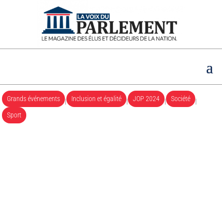
Grands événements
Inclusion et égalité
JOP 2024
Société
|
|
|
|
Sport