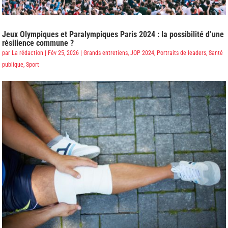
Jeux Olympiques et Paralympiques Paris 2024 : la possibilité d’une
résilience commune ?
par
La rédaction
|
Fév 25, 2026
|
Grands entretiens
,
JOP 2024
,
Portraits de leaders
,
Santé
publique
,
Sport