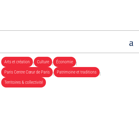
Arts et création
Culture
Économie
|
|
|
Paris Centre Cœur de Paris
Patrimoine et traditions
|
|
Territoires & collectivité